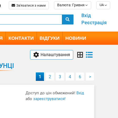
a
Валюта: Гривня
UA
Зв'язатися з нами
Вхід
Реєстрація
Я
КОНТАКТИ
ВІДГУКИ
НОВИНИ
Налаштування
УНЦІ
1
2
3
4
6
>
Доступ до цін обмежений!
Вхід
або
зареєструватися!