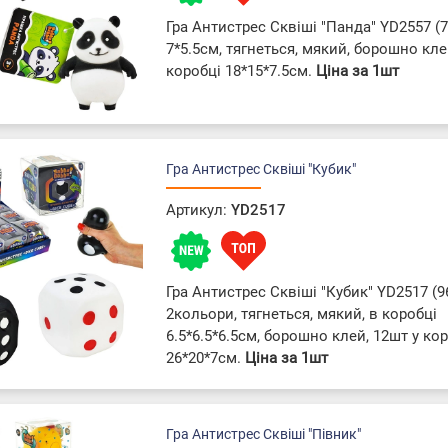
Гра Антистрес Сквіші "Панда" YD2557 (
7*5.5см, тягнеться, мякий, борошно кле
коробці 18*15*7.5см.
Ціна за 1шт
Гра Антистрес Сквіші "Кубик"
Артикул:
YD2517
Гра Антистрес Сквіші "Кубик" YD2517 (9
2кольори, тягнеться, мякий, в коробці
6.5*6.5*6.5см, борошно клей, 12шт у ко
26*20*7см.
Ціна за 1шт
Гра Антистрес Сквіші "Півник"