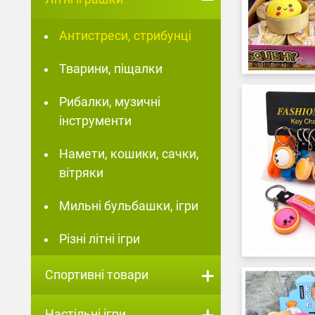
Стрибунець Антистрес "Рибка"
Антистреси, стрибунці
Тварини, піщалки
Рибалки, музичні
інструменти
Намети, кошики, сачки,
вітряки
Мильні бульбашки, ігри
Гра Антистрес Сквіші
Різні літні ігри
"Морозиво"
Спортивні товари
Настільні ігри