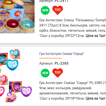
Артикул:
PL-2411
Гра Антистрес Сквіш "Пельмень/ Dumpli
2411 (72шт) 8.5см, 6кольорів, світло, на 
орбіз, блискітки, тягнеться, мякий, гель
12шт у коробці 29*22*12см.
Ціна за 1шт
Гра Антистрес Сквіші "Серце"
Артикул:
PL-2385
Гра Антистрес Сквіші "Серце" PL-2385 (
9см, мікс кольорів, райдужний,
ароматизований, тягнеться, мякий, гел
12шт у коробці 20*18*10см.
Ціна за 1шт