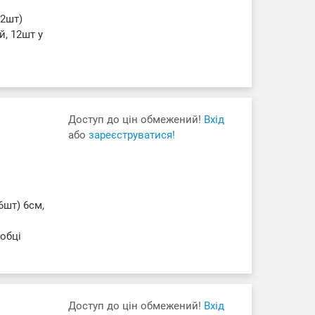
72шт)
й, 12шт у
Доступ до цін обмежений!
Вхід
або
зареєструватися!
6шт) 6см,
робці
Доступ до цін обмежений!
Вхід